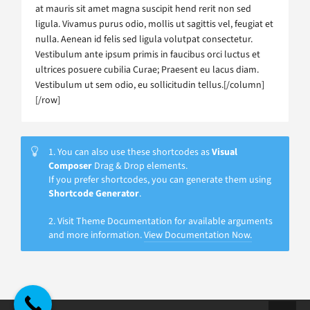
at mauris sit amet magna suscipit hend rerit non sed
ligula. Vivamus purus odio, mollis ut sagittis vel, feugiat et
nulla. Aenean id felis sed ligula volutpat consectetur.
Vestibulum ante ipsum primis in faucibus orci luctus et
ultrices posuere cubilia Curae; Praesent eu lacus diam.
Vestibulum ut sem odio, eu sollicitudin tellus.[/column]
[/row]
1. You can also use these shortcodes as
Visual
Composer
Drag & Drop elements.
If you prefer shortcodes, you can generate them using
Shortcode Generator
.
2. Visit Theme Documentation for available arguments
and more information.
View Documentation Now.