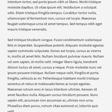
interdum tortor, sed porta ipsum nibh ut libero. Morbi tristique
molestie dapibus. Ut vitae ipsum elit. Vestibulum a volutpat
odio. Etiam tristique fringilla tempus. Curabitur tortor nulla,
ullamcorper id fermentum non, cursus vel turpis. Maecenas
feugiat scelerisque urna sit amet tempus. Sed tempus nibh eget
mauris tristique venenatis.
Sed tristique tincidunt congue. Fusce condimentum scelerisque
felis in imperdiet. Suspendisse potenti. Aliquam molestie egestas
sapien commodo vulputate. Donec est turpis, cursus ac viverra
in, mollis sit amet felis. Nullam tincidunt pulvinar mauris. Nullam
vel sem sapien, id mollis velit. Integer libero ligula, hendrerit
dictum luctus sit amet, cursus a neque. Proin molestie nunc vel
ipsum posuere tristique. Nullam neque velit, fringilla et porta
fringilla, vehicula ac mi. Pellentesque habitant morbi tristique
senectus et netus et malesuada fames ac turpis egestas.
Maecenas rutrum eros in lacus interdum ultricies. Aenean sit
amet faucibus nulla. Aliquam cursus tincidunt posuere. Nunc
sapien elit, accumsan non accumsan ac, ultrices non urna.
Phasellus diam purus, rutrum vitae euismod ut, lobortis quis
velit.