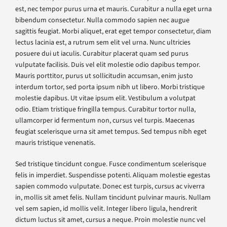
est, nec tempor purus urna et mauris. Curabitur a nulla eget urna
bibendum consectetur. Nulla commodo sapien nec augue
sagittis feugiat. Morbi aliquet, erat eget tempor consectetur, diam
lectus lacinia est, a rutrum sem elit vel urna. Nunc ultricies
posuere dui ut iaculis. Curabitur placerat quam sed purus
vulputate facilisis. Duis vel elit molestie odio dapibus tempor.
Mauris porttitor, purus ut sollicitudin accumsan, enim justo
interdum tortor, sed porta ipsum nibh ut libero. Morbi tristique
molestie dapibus. Ut vitae ipsum elit. Vestibulum a volutpat
odio. Etiam tristique fringilla tempus. Curabitur tortor nulla,
ullamcorper id fermentum non, cursus vel turpis. Maecenas
feugiat scelerisque urna sit amet tempus. Sed tempus nibh eget
mauris tristique venenatis.
Sed tristique tincidunt congue. Fusce condimentum scelerisque
felis in imperdiet. Suspendisse potenti. Aliquam molestie egestas
sapien commodo vulputate. Donec est turpis, cursus ac viverra
in, mollis sit amet felis. Nullam tincidunt pulvinar mauris. Nullam
vel sem sapien, id mollis velit. Integer libero ligula, hendrerit
dictum luctus sit amet, cursus a neque. Proin molestie nunc vel