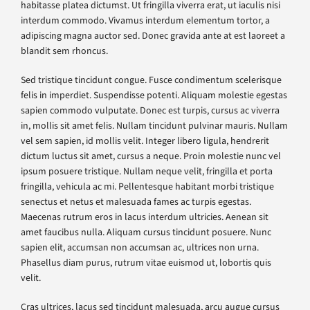
habitasse platea dictumst. Ut fringilla viverra erat, ut iaculis nisi
interdum commodo. Vivamus interdum elementum tortor, a
adipiscing magna auctor sed. Donec gravida ante at est laoreet a
blandit sem rhoncus.
Sed tristique tincidunt congue. Fusce condimentum scelerisque
felis in imperdiet. Suspendisse potenti. Aliquam molestie egestas
sapien commodo vulputate. Donec est turpis, cursus ac viverra
in, mollis sit amet felis. Nullam tincidunt pulvinar mauris. Nullam
vel sem sapien, id mollis velit. Integer libero ligula, hendrerit
dictum luctus sit amet, cursus a neque. Proin molestie nunc vel
ipsum posuere tristique. Nullam neque velit, fringilla et porta
fringilla, vehicula ac mi. Pellentesque habitant morbi tristique
senectus et netus et malesuada fames ac turpis egestas.
Maecenas rutrum eros in lacus interdum ultricies. Aenean sit
amet faucibus nulla. Aliquam cursus tincidunt posuere. Nunc
sapien elit, accumsan non accumsan ac, ultrices non urna.
Phasellus diam purus, rutrum vitae euismod ut, lobortis quis
velit.
Cras ultrices, lacus sed tincidunt malesuada, arcu augue cursus