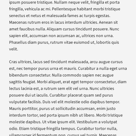
ipsum posuere tristique. Nullam neque velit, fringilla et porta
fringilla, vehicula ac mi. Pellentesque habitant morbi tristique
senectus et netus et malesuada fames ac turpis egestas.
Maecenas rutrum eros in lacus interdum ultricies. Aenean sit
amet faucibus nulla. Aliquam cursus tincidunt posuere. Nunc
sapien elit, accumsan non accumsan ac, ultrices non urna.
Phasellus diam purus, rutrum vitae euismod ut, lobortis quis
velit.
Cras ultrices, lacus sed tincidunt malesuada, arcu augue cursus
est, nec tempor purus urna et mauris. Curabitur a nulla eget urna
bibendum consectetur. Nulla commodo sapien nec augue
sagittis feugiat. Morbi aliquet, erat eget tempor consectetur, diam
lectus lacinia est, a rutrum sem elit vel urna. Nunc ultricies
posuere dui ut iaculis. Curabitur placerat quam sed purus
vulputate facilisis. Duis vel elit molestie odio dapibus tempor.
Mauris porttitor, purus ut sollicitudin accumsan, enim justo
interdum tortor, sed porta ipsum nibh ut libero. Morbi tristique
molestie dapibus. Ut vitae ipsum elit. Vestibulum a volutpat
odio. Etiam tristique fringilla tempus. Curabitur tortor nulla,
ullamcorper id fermentum non, cursus vel turpis. Maecenas