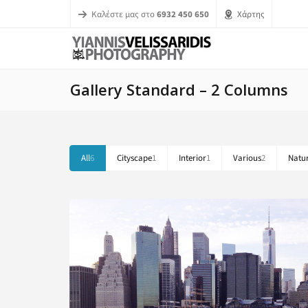
Καλέστε μας στο
6932 450 650
Χάρτης
Gallery Standard – 2 Columns
All
6
Cityscape
1
Interior
1
Various
2
Natu