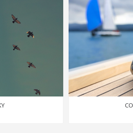
KY
CO