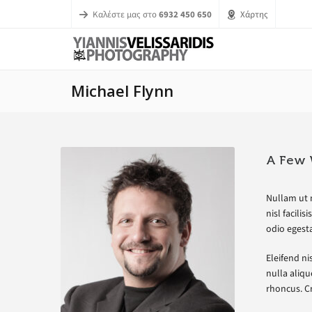
Καλέστε μας στο
6932 450 650
Χάρτης
Michael Flynn
A Few 
Nullam ut m
nisl facili
odio egesta
Eleifend nis
nulla aliqu
rhoncus. Cr